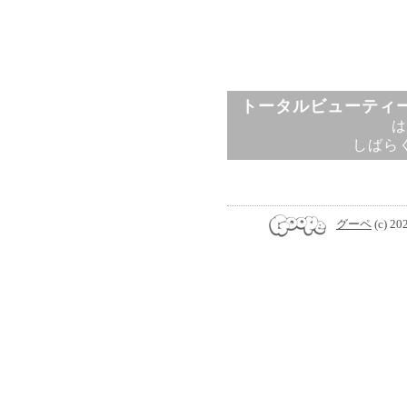
トータルビューティー
は
しばら
グーペ
(c) 20