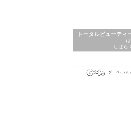
トータルビューティー
は
しばら
グーペ
(c) 20